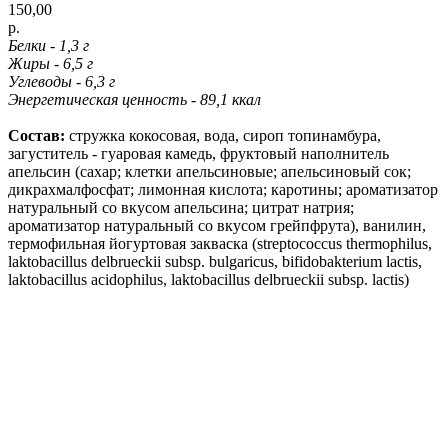
150,00
р.
Белки - 1,3 г
Жиры - 6,5 г
Углеводы - 6,3 г
Энергетическая ценность - 89,1 ккал
Состав:
стружка кокосовая, вода, сироп топинамбура,
загуститель - гуаровая камедь, фруктовый наполнитель
апельсин (сахар; клетки апельсиновые; апельсиновый сок;
дикрахмалфосфат; лимонная кислота; каротины; ароматизатор
натуральный со вкусом апельсина; цитрат натрия;
ароматизатор натуральный со вкусом грейпфрута), ванилин,
термофильная йогуртовая закваска (streptococcus thermophilus,
laktobacillus delbrueckii subsp. bulgaricus, bifidobakterium lactis,
laktobacillus acidophilus, laktobacillus delbrueckii subsp. lactis)